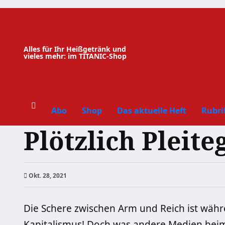
Zum
Inhalt
springen
Alles für Ihr Heißgetränk und
vieles mehr: im TITANIC-Shop
Abo
Shop
Das aktuelle Heft
Rubri
Plötzlich Pleite
Okt. 28, 2021
Die Schere zwischen Arm und Reich ist wä
Kapitalismus! Doch was andere Medien bei