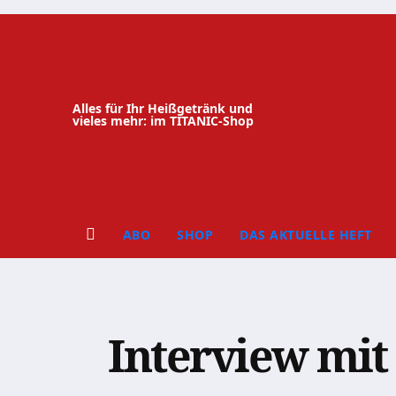
Zum
Inhalt
springen
Alles für Ihr Heißgetränk und
vieles mehr: im TITANIC-Shop
ABO
SHOP
DAS AKTUELLE HEFT
Interview mit