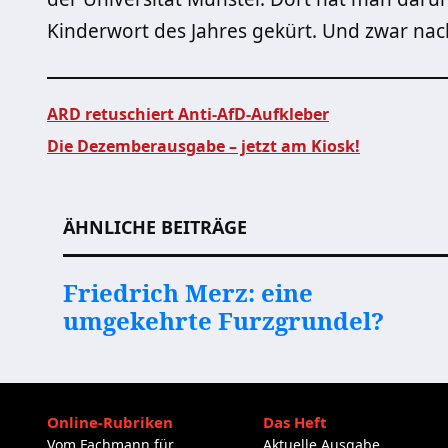
Kinderwort des Jahres gekürt. Und zwar nach
ARD retuschiert Anti-AfD-Aufkleber
Die Dezemberausgabe – jetzt am Kiosk!
Beitragsnavigation
ÄHNLICHE BEITRÄGE
Friedrich Merz: eine
umgekehrte Furzgrundel?
Online-Rubriken
Das Heft
Vom Fachmann für
Aktuelle Ausgabe