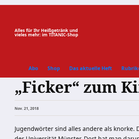
Zum
Inhalt
springen
Alles für Ihr Heißgetränk und
vieles mehr: im TITANIC-Shop
Abo
Shop
Das aktuelle Heft
Rubrik
„Ficker“ zum Ki
Nov. 21, 2018
Jugendwörter sind alles andere als knorke. 
der Universität Münster. Dort hat man daru