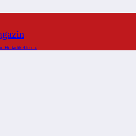
agazin
 Heftartikel lesen.