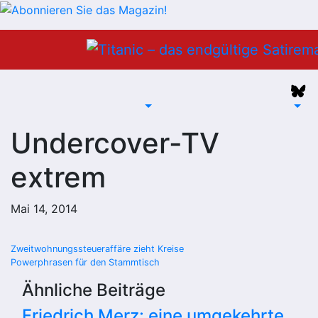
Zum
Inhalt
springen
Undercover-TV
extrem
Mai 14, 2014
Beitragsnavigation
Zweitwohnungssteueraffäre zieht Kreise
Powerphrasen für den Stammtisch
Ähnliche Beiträge
Friedrich Merz: eine umgekehrte