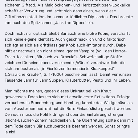
sicheren Gifttod. Als Maiglöckchen- und Herbstzeitlosen-Lookalike
schafft er Verwirrung und lacht sich dann einen, wenn diese
Giftpflanzen statt ihm im nunmehr tödlichen Dip landen. Das brachte
ihm auch den Spitznamen „Jack the Dipper“ ein.
Doch nicht nur optisch bleibt Bärlauch eine bloße Kopie, verschafft
sich keine eigene Identität. Auch geschmacklich und olfaktorisch
schlägt er sich als drittklassiger Knoblauch-Imitator durch. Dabei
hilft er nachweislich nicht einmal gegen Vampire (vgl. den Horror-
Trash-Klassiker „Bärlauch vs. Dracula“). Schwefelhaltige Stoffe
zeichnen für seine lebensverneinende „Würze“ verantwortlich, die
sich am besten als „in Eierfürzen fermentierte Kloakenpest“
(„Gräuliche Kräuter“, S. 1-1000) beschreiben lässt. Damit verhunzen
Tausende Jahr für Jahr Suppen, Kräuterbutter, Pesto und ihr Leben.
Man möchte meinen, gegen dieses Unkraut sei kein Kraut
gewachsen. Doch lassen sich mittlerweile erste Extinktions-Erfolge
verbuchen. In Brandenburg und Hamburg konnte das Wildgemüse als
vom Aussterben bedroht auf die Rote Einkaufsliste gesetzt werden.
Dennoch muss die Politik dringend über die Einführung strenger
„Nicht-Laucher-Zonen“ nachdenken. Eine Übertretung sollte dann mit
dem Tode durch Bärlauchüberdosis bestraft werden. Sonst bringt’s
ja nix!