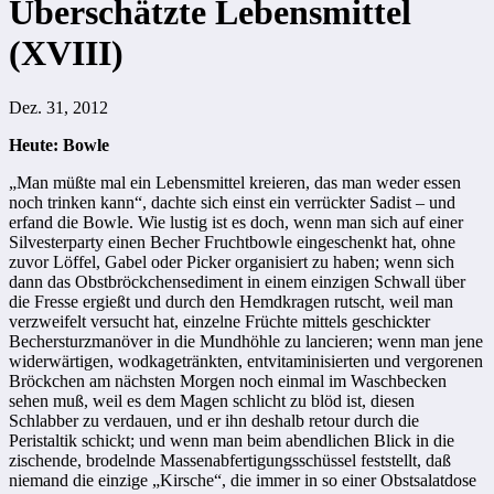
Überschätzte Lebensmittel
(XVIII)
Dez. 31, 2012
Heute: Bowle
„Man müßte mal ein Lebensmittel kreieren, das man weder essen
noch trinken kann“, dachte sich einst ein verrückter Sadist – und
erfand die Bowle. Wie lustig ist es doch, wenn man sich auf einer
Silvesterparty einen Becher Fruchtbowle eingeschenkt hat, ohne
zuvor Löffel, Gabel oder Picker organisiert zu haben; wenn sich
dann das Obstbröckchensediment in einem einzigen Schwall über
die Fresse ergießt und durch den Hemdkragen rutscht, weil man
verzweifelt versucht hat, einzelne Früchte mittels geschickter
Bechersturzmanöver in die Mundhöhle zu lancieren; wenn man jene
widerwärtigen, wodkagetränkten, entvitaminisierten und vergorenen
Bröckchen am nächsten Morgen noch einmal im Waschbecken
sehen muß, weil es dem Magen schlicht zu blöd ist, diesen
Schlabber zu verdauen, und er ihn deshalb retour durch die
Peristaltik schickt; und wenn man beim abendlichen Blick in die
zischende, brodelnde Massenabfertigungsschüssel feststellt, daß
niemand die einzige „Kirsche“, die immer in so einer Obstsalatdose