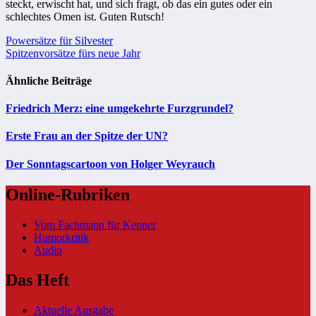
steckt, erwischt hat, und sich fragt, ob das ein gutes oder ein
schlechtes Omen ist. Guten Rutsch!
Beitragsnavigation
Powersätze für Silvester
Spitzenvorsätze fürs neue Jahr
Ähnliche Beiträge
Friedrich Merz: eine umgekehrte Furzgrundel?
Erste Frau an der Spitze der UN?
Der Sonntagscartoon von Holger Weyrauch
Online-Rubriken
Vom Fachmann für Kenner
Humorkritik
Audio
Das Heft
Aktuelle Ausgabe