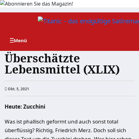
Zum
Inhalt
springen
Überschätzte
Lebensmittel (XLIX)
Okt. 5, 2021
Heute: Zucchini
Was ist phallisch geformt und auch sonst total
überflüssig? Richtig, Friedrich Merz. Doch soll sich
dieser Text um die Zucchini drehen. Wer hier schon