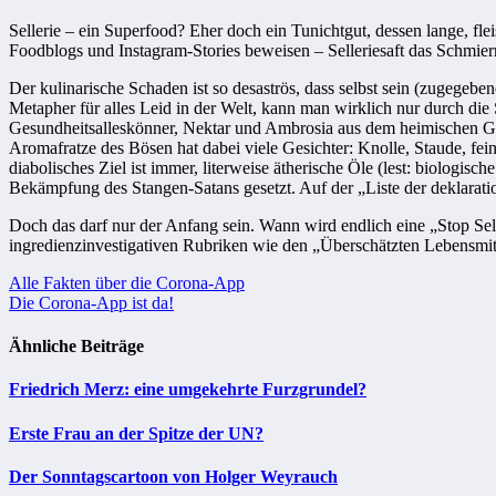
Sellerie – ein Superfood? Eher doch ein Tunichtgut, dessen lange, fl
Foodblogs und Instagram-Stories beweisen – Selleriesaft das Schmierm
Der kulinarische Schaden ist so desaströs, dass selbst sein (zugegeb
Metapher für alles Leid in der Welt, kann man wirklich nur durch die
Gesundheitsalleskönner, Nektar und Ambrosia aus dem heimischen Gar
Aromafratze des Bösen hat dabei viele Gesichter: Knolle, Staude, fein
diabolisches Ziel ist immer, literweise ätherische Öle (lest: biologi
Bekämpfung des Stangen-Satans gesetzt. Auf der „Liste der deklarati
Doch das darf nur der Anfang sein. Wann wird endlich eine „Stop Selli
ingredienzinvestigativen Rubriken wie den „Überschätzten Lebensmit
Beitragsnavigation
Alle Fakten über die Corona-App
Die Corona-App ist da!
Ähnliche Beiträge
Friedrich Merz: eine umgekehrte Furzgrundel?
Erste Frau an der Spitze der UN?
Der Sonntagscartoon von Holger Weyrauch