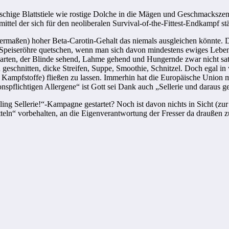
eischige Blattstiele wie rostige Dolche in die Mägen und Geschmackszen
ittel der sich für den neoliberalen Survival-of-the-Fittest-Endkampf 
enermaßen) hoher Beta-Carotin-Gehalt das niemals ausgleichen könnte. 
 Speiseröhre quetschen, wenn man sich davon mindestens ewiges Leben v
ten, der Blinde sehend, Lahme gehend und Hungernde zwar nicht satt 
 geschnitten, dicke Streifen, Suppe, Smoothie, Schnitzel. Doch egal in
sche Kampfstoffe) fließen zu lassen. Immerhin hat die Europäische Union 
onspflichtigen Allergene“ ist Gott sei Dank auch „Sellerie und daraus
ng Sellerie!“-Kampagne gestartet? Noch ist davon nichts in Sicht (zur b
teln“ vorbehalten, an die Eigenverantwortung der Fresser da draußen 