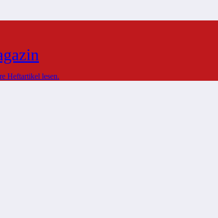
agazin
 Heftartikel lesen.