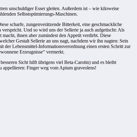
tren unschuldiger Esser gleiten. Außerdem ist – wie kiloweise
stählenden Selbstoptimierungs-Maschinen.
Diese scharfe, zungenverätzende Bitterkeit, eine geschmackliche
erspricht. Und so wird uns der Sellerie ja auch aufgetischt: Als
macht, ihnen aber zumindest den Appetit verdirbt. Diese
 welcher Gestalt Sellerie an uns nagt, nachdem wir ihn nagten: Sein
mit der Lebensmittel-Informationsverordnung einen ersten Schritt zur
 gewonnene Erzeugnisse“ vermerkt.
esseren Sicht hilft übrigens viel Beta-Carotin) und es bleibt
zu appellieren: Finger weg vom Apium graveolens!