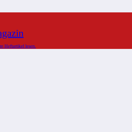
agazin
 Heftartikel lesen.