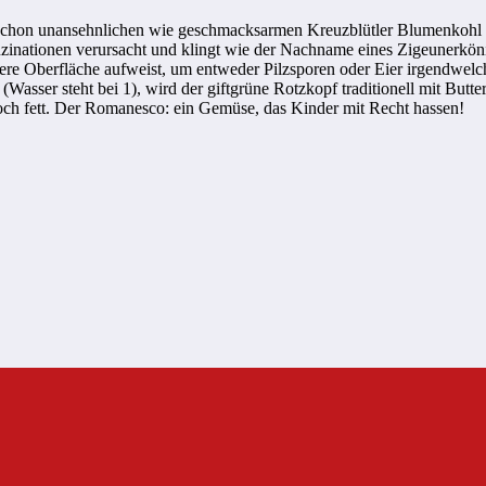
 schon unansehnlichen wie geschmacksarmen Kreuzblütler Blumenkohl u
inationen verursacht und klingt wie der Nachname eines Zigeunerköni
re Oberfläche aufweist, um entweder Pilzsporen oder Eier irgendwelche
Wasser steht bei 1), wird der giftgrüne Rotzkopf traditionell mit Butt
noch fett. Der Romanesco: ein Gemüse, das Kinder mit Recht hassen!