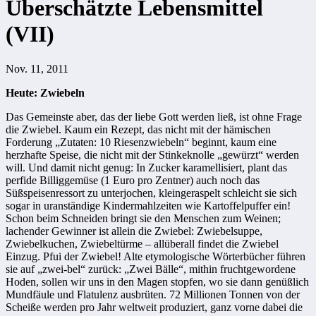
Überschätzte Lebensmittel
(VII)
Nov. 11, 2011
Heute: Zwiebeln
Das Gemeinste aber, das der liebe Gott werden ließ, ist ohne Frage
die Zwiebel. Kaum ein Rezept, das nicht mit der hämischen
Forderung „Zutaten: 10 Riesenzwiebeln“ beginnt, kaum eine
herzhafte Speise, die nicht mit der Stinkeknolle „gewürzt“ werden
will. Und damit nicht genug: In Zucker karamellisiert, plant das
perfide Billiggemüse (1 Euro pro Zentner) auch noch das
Süßspeisenressort zu unterjochen, kleingeraspelt schleicht sie sich
sogar in uranständige Kindermahlzeiten wie Kartoffelpuffer ein!
Schon beim Schneiden bringt sie den Menschen zum Weinen;
lachender Gewinner ist allein die Zwiebel: Zwiebelsuppe,
Zwiebelkuchen, Zwiebeltürme – allüberall findet die Zwiebel
Einzug. Pfui der Zwiebel! Alte etymologische Wörterbücher führen
sie auf „zwei-bel“ zurück: „Zwei Bälle“, mithin fruchtgewordene
Hoden, sollen wir uns in den Magen stopfen, wo sie dann genüßlich
Mundfäule und Flatulenz ausbrüten. 72 Millionen Tonnen von der
Scheiße werden pro Jahr weltweit produziert, ganz vorne dabei die