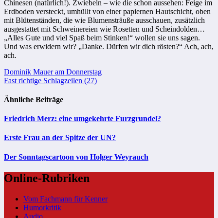
Chinesen (natürlich!). Zwiebeln – wie die schon aussehen: Feige im
Erdboden versteckt, umhüllt von einer papiernen Hautschicht, oben
mit Blütenständen, die wie Blumensträuße ausschauen, zusätzlich
ausgestattet mit Schweinereien wie Rosetten und Scheindolden…
„Alles Gute und viel Spaß beim Stinken!“ wollen sie uns sagen.
Und was erwidern wir? „Danke. Dürfen wir dich rösten?“ Ach, ach,
ach.
Beitragsnavigation
Dominik Mauer am Donnerstag
Fast richtige Schlagzeilen (27)
Ähnliche Beiträge
Friedrich Merz: eine umgekehrte Furzgrundel?
Erste Frau an der Spitze der UN?
Der Sonntagscartoon von Holger Weyrauch
Online-Rubriken
Vom Fachmann für Kenner
Humorkritik
Audio