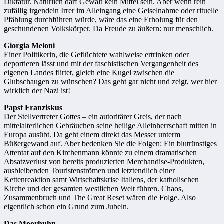
Diktatur. Natürlich darf Gewalt kein Mittel sein. Aber wenn rein
zufällig irgendein Irrer im Alleingang eine Geiselnahme oder rituelle
Pfählung durchführen würde, wäre das eine Erholung für den
geschundenen Volkskörper. Da Freude zu äußern: nur menschlich.
Giorgia Meloni
Einer Politikerin, die Geflüchtete wahlweise ertrinken oder
deportieren lässt und mit der faschistischen Vergangenheit des
eigenen Landes flirtet, gleich eine Kugel zwischen die
Glubschaugen zu wünschen? Das geht gar nicht und zeigt, wer hier
wirklich der Nazi ist!
Papst Franziskus
Der Stellvertreter Gottes – ein autoritärer Greis, der nach
mittelalterlichen Gebräuchen seine heilige Alleinherrschaft mitten in
Europa ausübt. Da geht einem direkt das Messer unterm
Büßergewand auf. Aber bedenken Sie die Folgen: Ein blutrünstiges
Attentat auf den Kirchenmann könnte zu einem dramatischen
Absatzverlust von bereits produzierten Merchandise-Produkten,
ausbleibenden Touristenströmen und letztendlich einer
Kettenreaktion samt Wirtschaftskrise Italiens, der katholischen
Kirche und der gesamten westlichen Welt führen. Chaos,
Zusammenbruch und The Great Reset wären die Folge. Also
eigentlich schon ein Grund zum Jubeln.
Das Moorhuhn