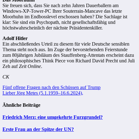
Sie freuen sich, dass Sie nach zehn Jahren Dauerballern am
Windows-XP-Tower-PC Ihrer Souterrain-Mancave das letzte
Moorhuhn im Endbosslevel erschossen haben? Die Sachlage ist
klar: Sie sind ein Psychopath, nicht gesellschaftsfähig und
höchstwahrscheinlich der nächste Präsidentenkiller.
Adolf Hitler
Ein abschließendes Urteil zu diesem für viele Deutsche sensiblen
Thema steht noch aus. Im Zuge der bevorstehenden Feierstunde
zum 80jährigen Jubiläum des Stauffenberg-Attentats erscheint dazu
ein philosophisches Think Piece von Richard David Precht und Juli
Zeh auf
Zeit Online
.
CK
Beitragsnavigation
Fünf offene Fragen nach den Schüssen auf Trump
Lieber Jörg Metes (5.1.1959–16.6.2024),
Ähnliche Beiträge
Friedrich Merz: eine umgekehrte Furzgrundel?
Erste Frau an der Spitze der UN?