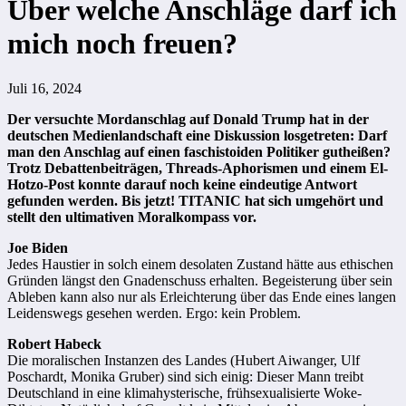
Über welche Anschläge darf ich
mich noch freuen?
Juli 16, 2024
Der versuchte Mordanschlag auf Donald Trump hat in der
deutschen Medienlandschaft eine Diskussion losgetreten:
Darf
man den Anschlag auf einen faschistoiden Politiker gutheißen?
Trotz Debattenbeiträgen, Threads-Aphorismen und einem El-
Hotzo-Post konnte darauf noch keine eindeutige Antwort
gefunden werden. Bis jetzt! TITANIC hat sich umgehört und
stellt den ultimativen Moralkompass vor.
Joe Biden
Jedes Haustier in solch einem desolaten Zustand hätte aus ethischen
Gründen längst den Gnadenschuss erhalten. Begeisterung über sein
Ableben kann also nur als Erleichterung über das Ende eines langen
Leidenswegs gesehen werden. Ergo: kein Problem.
Robert Habeck
Die moralischen Instanzen des Landes (Hubert Aiwanger, Ulf
Poschardt, Monika Gruber) sind sich einig: Dieser Mann treibt
Deutschland in eine klimahysterische, frühsexualisierte Woke-