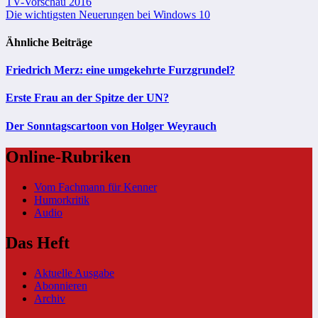
Beitragsnavigation
TV-Vorschau 2016
Die wichtigsten Neuerungen bei Windows 10
Ähnliche Beiträge
Friedrich Merz: eine umgekehrte Furzgrundel?
Erste Frau an der Spitze der UN?
Der Sonntagscartoon von Holger Weyrauch
Online-Rubriken
Vom Fachmann für Kenner
Humorkritik
Audio
Das Heft
Aktuelle Ausgabe
Abonnieren
Archiv