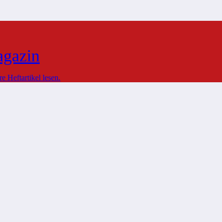
agazin
 Heftartikel lesen.