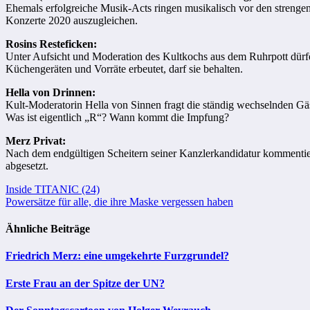
Ehemals erfolgreiche Musik-Acts ringen musikalisch vor den strenge
Konzerte 2020 auszugleichen.
Rosins Resteficken:
Unter Aufsicht und Moderation des Kultkochs aus dem Ruhrpott dürfe
Küchengeräten und Vorräte erbeutet, darf sie behalten.
Hella von Drinnen:
Kult-Moderatorin Hella von Sinnen fragt die ständig wechselnden Gä
Was ist eigentlich „R“? Wann kommt die Impfung?
Merz Privat:
Nach dem endgültigen Scheitern seiner Kanzlerkandidatur kommentier
abgesetzt.
Beitragsnavigation
Inside TITANIC (24)
Powersätze für alle, die ihre Maske vergessen haben
Ähnliche Beiträge
Friedrich Merz: eine umgekehrte Furzgrundel?
Erste Frau an der Spitze der UN?