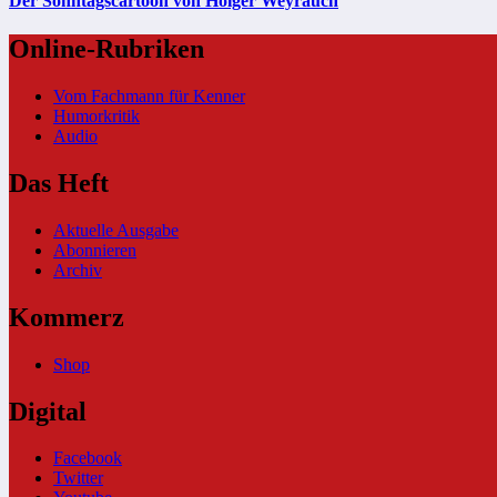
Der Sonntagscartoon von Holger Weyrauch
Online-Rubriken
Vom Fachmann für Kenner
Humorkritik
Audio
Das Heft
Aktuelle Ausgabe
Abonnieren
Archiv
Kommerz
Shop
Digital
Facebook
Twitter