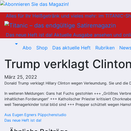
Zum
Alles für Ihr Heißgetränk und vieles mehr: im TITANIC-S
Inhalt
springen
Das neue Heft ist da!
Aktuelle Ausgabe ansehen und onli
Abo
Shop
Das aktuelle Heft
Rubriken
News
Trump verklagt Clinto
März 25, 2022
Donald Trump verklagt Hillary Clinton wegen Verleumdung. Sie und di
In weiteren Meldungen: Gans hat Fuchs gestohlen +++ „Größtes Verbrec
inhaltlichen Forderungen“ +++ Katholischer Priester kritisiert Chorkna
weil Teenagerkinder total blöd sind +++ Prepper schüttelt wegen Hams
Beitragsnavigation
Aus Eugen Egners Püppchenstudio
Das neue Heft ist da!