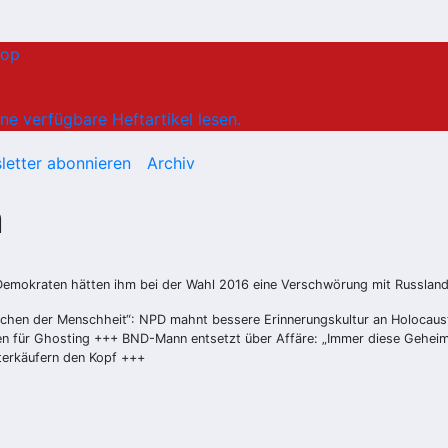
hop
ne verfügbare Heftartikel lesen.
letter abonnieren
Archiv
n
e Demokraten hätten ihm bei der Wahl 2016 eine Verschwörung mit Russla
hen der Menschheit“: NPD mahnt bessere Erinnerungskultur an Holocaust a
ben für Ghosting +++ BND-Mann entsetzt über Affäre: „Immer diese Geheimn
terkäufern den Kopf +++