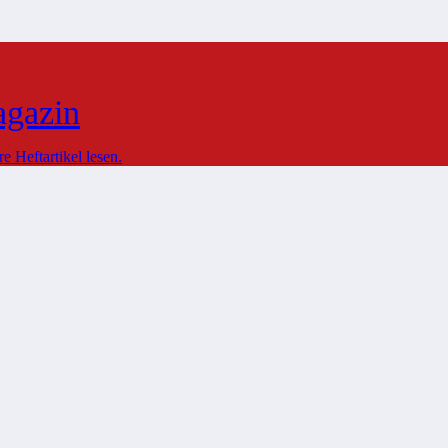
agazin
 Heftartikel lesen.