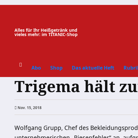
Zum
Inhalt
springen
Alles für Ihr Heißgetränk und
vieles mehr: im TITANIC-Shop
Abo
Shop
Das aktuelle Heft
Rubri
Trigema hält z
Nov. 15, 2018
Wolfgang Grupp, Chef des Bekleidungsprodu
unternehmerischen „Riesenfehler“ an, aufg