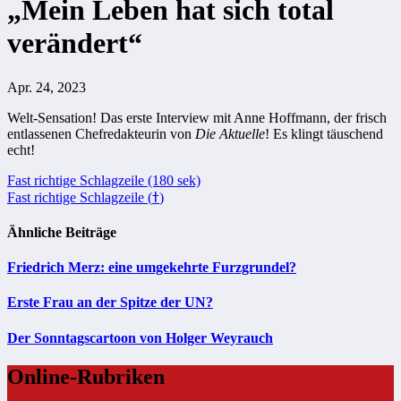
„Mein Leben hat sich total
verändert“
Apr. 24, 2023
Welt-Sensation! Das erste Interview mit Anne Hoffmann, der frisch
entlassenen Chefredakteurin von
Die Aktuelle
! Es klingt täuschend
echt!
Beitragsnavigation
Fast richtige Schlagzeile (180 sek)
Fast richtige Schlagzeile (ߙ)
Ähnliche Beiträge
Friedrich Merz: eine umgekehrte Furzgrundel?
Erste Frau an der Spitze der UN?
Der Sonntagscartoon von Holger Weyrauch
Online-Rubriken