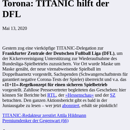
Torona: TITANIC hilft der
DFL
Mai 13, 2020
Gestern zog eine vierköpfige TITANIC-Delegation zur
Frankfurter Zentrale der Deutschen Fußball Liga (DFL)
, um
der Kickervereinigung Unterstützung zur Wiederaufnahme des
Bundesliga-Spielbetriebs zuzusichern. Vor Ort wurde Maske um
Maske genäht, der neue virenabweisende Spielball im
Doppelhaarnetz vorgestellt, Sachspenden (Schwangerschaftstests für
garantiert negative Corona-Tests der Spieler) überreicht und v.a. das
»11+11«-Regelkonzept für einen sicheren Spielbetrieb
vorgestellt. Zahllose Pressevertreter begleiteten das Geschehen: hier
können Sie Berichte bei
RTL
, der
»Hessenschau«
und der
SZ
betrachten. Den ganzen Aktionsbericht gibt es bald in der
Juniausgabe zu lesen – wer jetzt
abonniert
, erhält sie pünktlich!
Beitragsnavigation
TITANIC-Redakteur zerstört Attila Hildmann
Premiumdenker der Gegenwart (66)