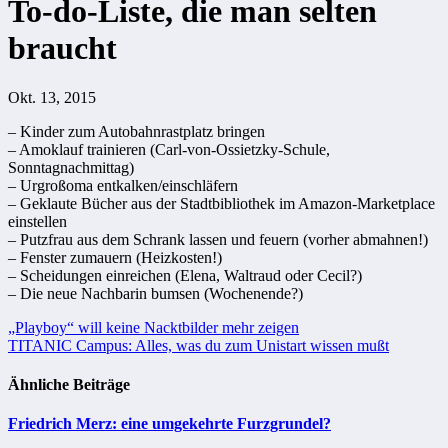
To-do-Liste, die man selten
braucht
Okt. 13, 2015
– Kinder zum Autobahnrastplatz bringen
– Amoklauf trainieren (Carl-von-Ossietzky-Schule,
Sonntagnachmittag)
– Urgroßoma entkalken/einschläfern
– Geklaute Bücher aus der Stadtbibliothek im Amazon-Marketplace
einstellen
– Putzfrau aus dem Schrank lassen und feuern (vorher abmahnen!)
– Fenster zumauern (Heizkosten!)
– Scheidungen einreichen (Elena, Waltraud oder Cecil?)
– Die neue Nachbarin bumsen (Wochenende?)
Beitragsnavigation
„Playboy“ will keine Nacktbilder mehr zeigen
TITANIC Campus: Alles, was du zum Unistart wissen mußt
Ähnliche Beiträge
Friedrich Merz: eine umgekehrte Furzgrundel?