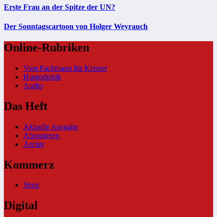
Erste Frau an der Spitze der UN?
Der Sonntagscartoon von Holger Weyrauch
Online-Rubriken
Vom Fachmann für Kenner
Humorkritik
Audio
Das Heft
Aktuelle Ausgabe
Abonnieren
Archiv
Kommerz
Shop
Digital