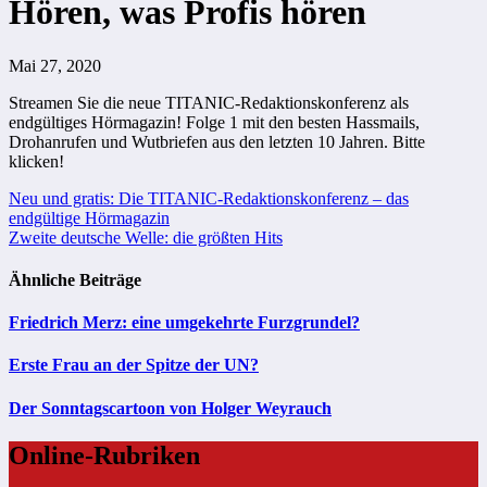
Hören, was Profis hören
Mai 27, 2020
Streamen Sie die neue TITANIC-Redaktionskonferenz als
endgültiges Hörmagazin! Folge 1 mit den besten Hassmails,
Drohanrufen und Wutbriefen aus den letzten 10 Jahren. Bitte
klicken!
Beitragsnavigation
Neu und gratis: Die TITANIC-Redaktionskonferenz – das
endgültige Hörmagazin
Zweite deutsche Welle: die größten Hits
Ähnliche Beiträge
Friedrich Merz: eine umgekehrte Furzgrundel?
Erste Frau an der Spitze der UN?
Der Sonntagscartoon von Holger Weyrauch
Online-Rubriken