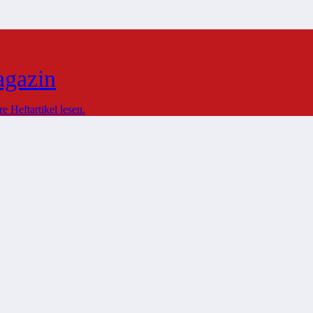
agazin
 Heftartikel lesen.