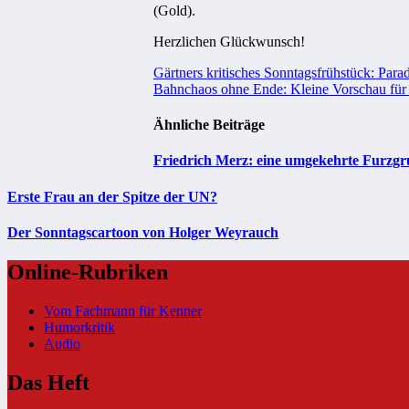
(Gold).
Herzlichen Glückwunsch!
Beitragsnavigation
Gärtners kritisches Sonntagsfrühstück: Para
Bahnchaos ohne Ende: Kleine Vorschau für d
Ähnliche Beiträge
Friedrich Merz: eine umgekehrte Furzgr
Erste Frau an der Spitze der UN?
Der Sonntagscartoon von Holger Weyrauch
Online-Rubriken
Vom Fachmann für Kenner
Humorkritik
Audio
Das Heft