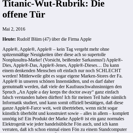
Titanic-Wut-Rubrik: Die
offene Tür
Mai 2, 2016
Heute:
Rudolf Blüm (47) über die Firma Apple
Apple®, Apple®, Apple® – kein Tag vergeht mehr ohne
spitzenmäßige Neuigkeiten über diese ach so supertolle
Nonplusultra-Marke! (Vorsicht, beißender Sarkasmus!) Apple®-
Dies, Apple®-Das, Apple®-Jenes, Apple®-Dieses… Da kann
einem denkenden Menschen oft einfach nur noch SCHLECHT
werden! Mittlerweile gibt es sogar eigene Marken-Stores der Fa.
Apple® in unseren schönen Innenstädten, und es darf daher
gemutmaßt werden, daß viele der Kaufrauschwahnsinnigen den
Spruch „An Apple a day keeps the doctor away“ ganz einfach
falsch verstanden haben dürften! Ich für meinen Teil habe nämlich
Informatik studiert, und kann somit offiziell bestätigen, daß diese
ganze Apple®-Farce weit, weit übertrieben, wenn nicht sogar
künstlich überhöht und konstruiert sowie – alles in allem – komplett
unnötig ist! Ein Produkt der Marke Apple® ist ein ganz normales
Elektrogerät wie jeder handelsübliche Fön auch, und ich kann
verraten, daß ich schon einmal einen Fön zu einem Standcomputer