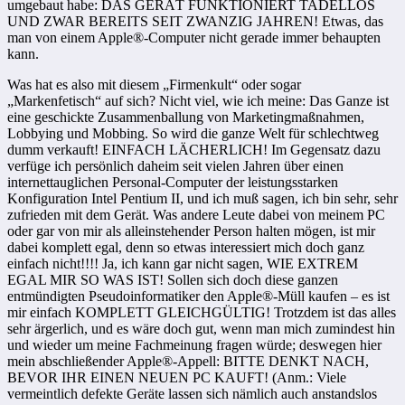
umgebaut habe: DAS GERÄT FUNKTIONIERT TADELLOS
UND ZWAR BEREITS SEIT ZWANZIG JAHREN! Etwas, das
man von einem Apple®-Computer nicht gerade immer behaupten
kann.
Was hat es also mit diesem „Firmenkult“ oder sogar
„Markenfetisch“ auf sich? Nicht viel, wie ich meine: Das Ganze ist
eine geschickte Zusammenballung von Marketingmaßnahmen,
Lobbying und Mobbing. So wird die ganze Welt für schlechtweg
dumm verkauft! EINFACH LÄCHERLICH! Im Gegensatz dazu
verfüge ich persönlich daheim seit vielen Jahren über einen
internettauglichen Personal-Computer der leistungsstarken
Konfiguration Intel Pentium II, und ich muß sagen, ich bin sehr, sehr
zufrieden mit dem Gerät. Was andere Leute dabei von meinem PC
oder gar von mir als alleinstehender Person halten mögen, ist mir
dabei komplett egal, denn so etwas interessiert mich doch ganz
einfach nicht!!!! Ja, ich kann gar nicht sagen, WIE EXTREM
EGAL MIR SO WAS IST! Sollen sich doch diese ganzen
entmündigten Pseudoinformatiker den Apple®-Müll kaufen – es ist
mir einfach KOMPLETT GLEICHGÜLTIG! Trotzdem ist das alles
sehr ärgerlich, und es wäre doch gut, wenn man mich zumindest hin
und wieder um meine Fachmeinung fragen würde; deswegen hier
mein abschließender Apple®-Appell: BITTE DENKT NACH,
BEVOR IHR EINEN NEUEN PC KAUFT! (Anm.: Viele
vermeintlich defekte Geräte lassen sich nämlich auch anstandslos