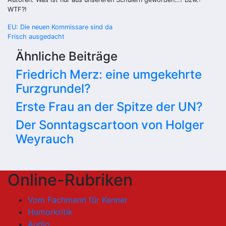
WTF?!
Beitragsnavigation
EU: Die neuen Kommissare sind da
Frisch ausgedacht
Ähnliche Beiträge
Friedrich Merz: eine umgekehrte
Furzgrundel?
Erste Frau an der Spitze der UN?
Der Sonntagscartoon von Holger
Weyrauch
Online-Rubriken
Vom Fachmann für Kenner
Humorkritik
Audio