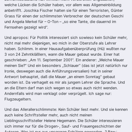
welche Lücken die Schüler haben, vor allem was Allgemeinbildung
anbetrifft. Joschka Fischer halten sie für einen Terroristen, Günter
Grass für einen der schlimmsten Verbrecher der deutschen Geschi
und Angela Merkel für – O-Ton – „so eine Tante, die dauernd im
Fernsehen gezeigt wird“.
Und apropos: Für Politik interessiert sich sowieso kein Schüler mehr,
nicht mal mehr diejenigen, wo mich in der Oberstufe als Lehrer
haben. Schlimm. In einer Hausaufgabenüberprüfung (Hü) wußten nur
3 von 24 Zehntkläßlern, wann die Mauer gebaut wurde. Einer hat
geschrieben: „Am 11. September 2001“. Ein anderer: „Welche Mauer
meinen Sie?“ Und ein besonders „Schlauer“ (das ist jetzt natürlich nur
Ironie, deswegen auch die Anführungsversalien) hat in seiner
Antwort behauptet, daß die Mauer „an einem Sonntag“ gebaut
worden ist. Da verhagelt es mir als jungem Lehrer die Sprache. Und
an die Eltern darf man sich wegen so etwas auch nicht wenden.
Andernfalls wird man verklagt oder verprügelt. Ich sage nur:
Flugzeugeltern.
Und das Allerallerschlimmste: Kein Schüler liest mehr. Und sie kennen
auch keine Schriftsteller mehr, auch nicht meinen
Lieblingsschriftsteller Helene Hegemann. Die Schüler interessieren
sich immer nur für die Drogen-, Sauf- und Frauengeschichten der
Autoren. Was ist nur aus unsereren Schülern geworden…? Bzw.: