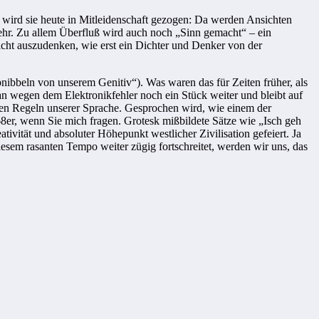
 wird sie heute in Mitleidenschaft gezogen: Da werden Ansichten
ehr. Zu allem Überfluß wird auch noch „Sinn gemacht“ – ein
Nicht auszudenken, wie erst ein Dichter und Denker von der
bnibbeln von unserem Genitiv“). Was waren das für Zeiten früher, als
n wegen dem Elektronikfehler noch ein Stück weiter und bleibt auf
en Regeln unserer Sprache. Gesprochen wird, wie einem der
-68er, wenn Sie mich fragen. Grotesk mißbildete Sätze wie „Isch geh
vität und absoluter Höhepunkt westlicher Zivilisation gefeiert. Ja
sem rasanten Tempo weiter zügig fortschreitet, werden wir uns, das