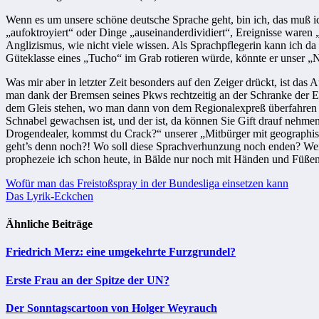
Wenn es um unsere schöne deutsche Sprache geht, bin ich, das muß ic
„aufoktroyiert“ oder Dinge „auseinanderdividiert“, Ereignisse ware
Anglizismus, wie nicht viele wissen. Als Sprachpflegerin kann ich da 
Güteklasse eines „Tucho“ im Grab rotieren würde, könnte er unser „
Was mir aber in letzter Zeit besonders auf den Zeiger drückt, ist da
man dank der Bremsen seines Pkws rechtzeitig an der Schranke der E
dem Gleis stehen, wo man dann von dem Regionalexpreß überfahren w
Schnabel gewachsen ist, und der ist, da können Sie Gift drauf nehmen
Drogendealer, kommst du Crack?“ unserer „Mitbürger mit geographisch
geht’s denn noch?! Wo soll diese Sprachverhunzung noch enden? Wenn
prophezeie ich schon heute, in Bälde nur noch mit Händen und Füßen
Beitragsnavigation
Wofür man das Freistoßspray in der Bundesliga einsetzen kann
Das Lyrik-Eckchen
Ähnliche Beiträge
Friedrich Merz: eine umgekehrte Furzgrundel?
Erste Frau an der Spitze der UN?
Der Sonntagscartoon von Holger Weyrauch