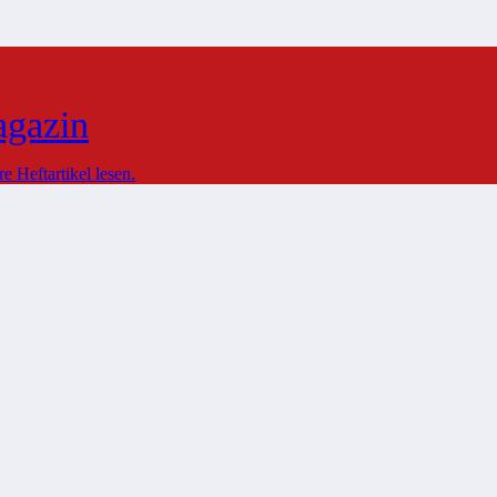
agazin
 Heftartikel lesen.