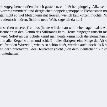
h zugegebenermaßen ehrlich gestehen, ein bißchen pingelig. Allzusehr
n „vorprogrammiert“ und dergleichen doppelt gemoppelte Pleonasmen m
gar nicht so viel Metaphernsalat fressen, wie ich kalt kotzen möchte. 
Neudeutsch“ hören. Schöne neue Welt, sage ich da nur!
s Aussterben unseres Genitivs (heute würde man wohl eher sagen: „das A
isenbahn in den Genuß des Stillstands kam. Heute hingegen rauscht ma
ird. Selbst an der Schule kennt man heute kaum noch die elementarst
, in aller Regel krumm und schief! – alles übrigens eine Folge der Alt
 fremden Wurzeln“, wie es so schön heißt, werden auch noch als Kreati
 der Sprachverfall des Deutschen (nicht „von dem Deutschen“!) in die
 unterhalten!