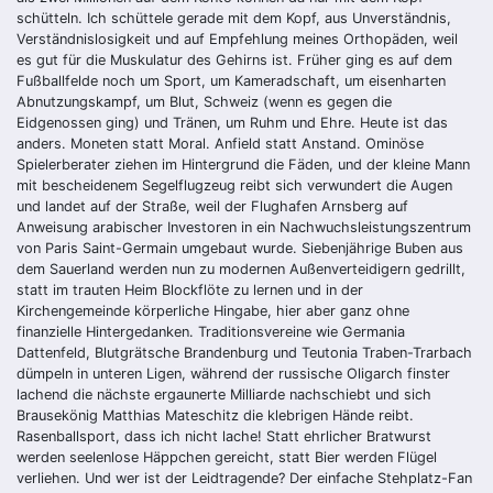
schütteln. Ich schüttele gerade mit dem Kopf, aus Unverständnis,
Verständnislosigkeit und auf Empfehlung meines Orthopäden, weil
es gut für die Muskulatur des Gehirns ist. Früher ging es auf dem
Fußballfelde noch um Sport, um Kameradschaft, um eisenharten
Abnutzungskampf, um Blut, Schweiz (wenn es gegen die
Eidgenossen ging) und Tränen, um Ruhm und Ehre. Heute ist das
anders. Moneten statt Moral. Anfield statt Anstand. Ominöse
Spielerberater ziehen im Hintergrund die Fäden, und der kleine Mann
mit bescheidenem Segelflugzeug reibt sich verwundert die Augen
und landet auf der Straße, weil der Flughafen Arnsberg auf
Anweisung arabischer Investoren in ein Nachwuchsleistungszentrum
von Paris Saint-Germain umgebaut wurde. Siebenjährige Buben aus
dem Sauerland werden nun zu modernen Außenverteidigern gedrillt,
statt im trauten Heim Blockflöte zu lernen und in der
Kirchengemeinde körperliche Hingabe, hier aber ganz ohne
finanzielle Hintergedanken. Traditionsvereine wie Germania
Dattenfeld, Blutgrätsche Brandenburg und Teutonia Traben-Trarbach
dümpeln in unteren Ligen, während der russische Oligarch finster
lachend die nächste ergaunerte Milliarde nachschiebt und sich
Brausekönig Matthias Mateschitz die klebrigen Hände reibt.
Rasenballsport, dass ich nicht lache! Statt ehrlicher Bratwurst
werden seelenlose Häppchen gereicht, statt Bier werden Flügel
verliehen. Und wer ist der Leidtragende? Der einfache Stehplatz-Fan