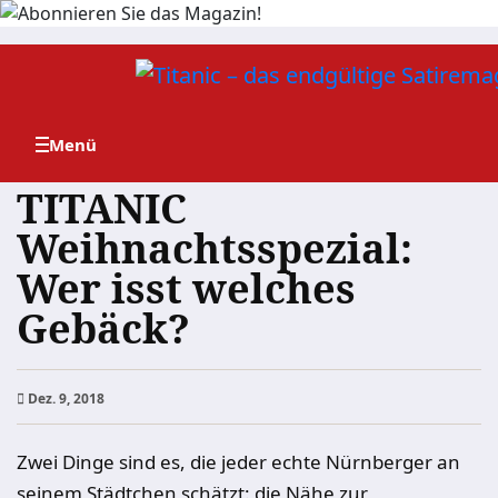
Zum
Inhalt
springen
TITANIC
Weihnachtsspezial:
Wer isst welches
Gebäck?
Dez. 9, 2018
Zwei Dinge sind es, die jeder echte Nürnberger an
seinem Städtchen schätzt: die Nähe zur