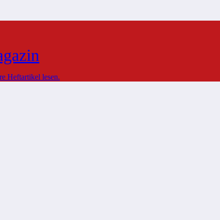
agazin
 Heftartikel lesen.