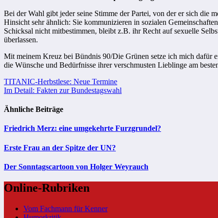
Bei der Wahl gibt jeder seine Stimme der Partei, von der er sich die m
Hinsicht sehr ähnlich: Sie kommunizieren in sozialen Gemeinschaften,
Schicksal nicht mitbestimmen, bleibt z.B. ihr Recht auf sexuelle 
überlassen.
Mit meinem Kreuz bei Bündnis 90/Die Grünen setze ich mich dafür e
die Wünsche und Bedürfnisse ihrer verschmusten Lieblinge am beste
Beitragsnavigation
TITANIC-Herbstlese: Neue Termine
Im Detail: Fakten zur Bundestagswahl
Ähnliche Beiträge
Friedrich Merz: eine umgekehrte Furzgrundel?
Erste Frau an der Spitze der UN?
Der Sonntagscartoon von Holger Weyrauch
Online-Rubriken
Vom Fachmann für Kenner
Humorkritik