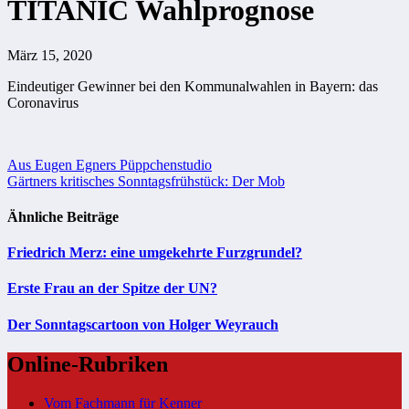
TITANIC Wahlprognose
März 15, 2020
Eindeutiger Gewinner bei den Kommunalwahlen in Bayern: das
Coronavirus
Beitragsnavigation
Aus Eugen Egners Püppchenstudio
Gärtners kritisches Sonntagsfrühstück: Der Mob
Ähnliche Beiträge
Friedrich Merz: eine umgekehrte Furzgrundel?
Erste Frau an der Spitze der UN?
Der Sonntagscartoon von Holger Weyrauch
Online-Rubriken
Vom Fachmann für Kenner