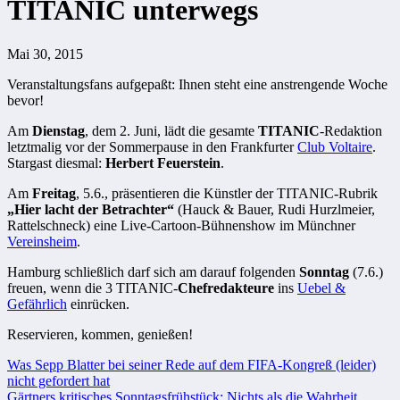
TITANIC unterwegs
Mai 30, 2015
Veranstaltungsfans aufgepaßt: Ihnen steht eine anstrengende Woche
bevor!
Am
Dienstag
, dem 2. Juni, lädt die gesamte
TITANIC
-Redaktion
letztmalig vor der Sommerpause in den Frankfurter
Club Voltaire
.
Stargast diesmal:
Herbert Feuerstein
.
Am
Freitag
, 5.6., präsentieren die Künstler der TITANIC-Rubrik
„Hier lacht der Betrachter“
(Hauck & Bauer, Rudi Hurzlmeier,
Rattelschneck) eine Live-Cartoon-Bühnenshow im Münchner
Vereinsheim
.
Hamburg schließlich darf sich am darauf folgenden
Sonntag
(7.6.)
freuen, wenn die 3 TITANIC-
Chefredakteure
ins
Uebel &
Gefährlich
einrücken.
Reservieren, kommen, genießen!
Beitragsnavigation
Was Sepp Blatter bei seiner Rede auf dem FIFA-Kongreß (leider)
nicht gefordert hat
Gärtners kritisches Sonntagsfrühstück: Nichts als die Wahrheit