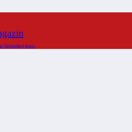
agazin
 Heftartikel lesen.