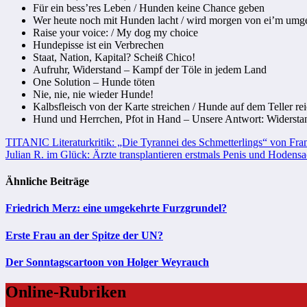
Für ein bess’res Leben / Hunden keine Chance geben
Wer heute noch mit Hunden lacht / wird morgen von ei’m umg
Raise your voice: / My dog my choice
Hundepisse ist ein Verbrechen
Staat, Nation, Kapital? Scheiß Chico!
Aufruhr, Widerstand – Kampf der Töle in jedem Land
One Solution – Hunde töten
Nie, nie, nie wieder Hunde!
Kalbsfleisch von der Karte streichen / Hunde auf dem Teller re
Hund und Herrchen, Pfot in Hand – Unsere Antwort: Widersta
Beitragsnavigation
TITANIC Literaturkritik: „Die Tyrannei des Schmetterlings“ von Fra
Julian R. im Glück: Ärzte transplantieren erstmals Penis und Hodens
Ähnliche Beiträge
Friedrich Merz: eine umgekehrte Furzgrundel?
Erste Frau an der Spitze der UN?
Der Sonntagscartoon von Holger Weyrauch
Online-Rubriken