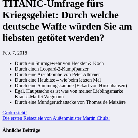
TITANIC-Umfrage fürs
Kriegsgebiet: Durch welche
deutsche Waffe würden Sie am
liebsten getötet werden?
Feb. 7, 2018
Durch ein Sturmgewehr von Heckler & Koch
Durch einen Leopard-2-Kampfpanzer
Durch eine Arschbombe von Peter Altmaier
Durch eine Haubitze – wie beim letzten Mal
Durch eine Stimmungskanone (Eckart von Hirschhausen)
Egal, Hauptsache es ist was von meiner Lieblingsmarke
Krauss-Maffei Wegmann
Durch eine Mundgeruchattacke von Thomas de Maizière
Beitragsnavigation
Groko steht!
Die ersten Reiseziele von Außenminister Martin Chulz:
Ähnliche Beiträge