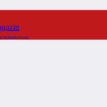
agazin
 Heftartikel lesen.