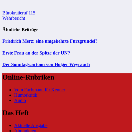
Beitragsnavigation
Bürokratieruf 115
Wehrbericht
Ähnliche Beiträge
Friedrich Merz: eine umgekehrte Furzgrundel?
Erste Frau an der Spitze der UN?
Der Sonntagscartoon von Holger Weyrauch
Online-Rubriken
Vom Fachmann für Kenner
Humorkritik
Audio
Das Heft
Aktuelle Ausgabe
Abonnieren