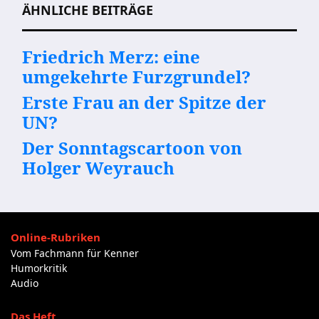
ÄHNLICHE BEITRÄGE
Friedrich Merz: eine
umgekehrte Furzgrundel?
Erste Frau an der Spitze der
UN?
Der Sonntagscartoon von
Holger Weyrauch
Online-Rubriken
Vom Fachmann für Kenner
Humorkritik
Audio
Das Heft