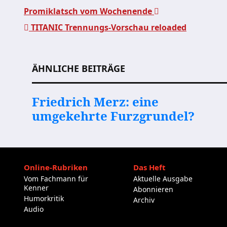
Promiklatsch vom Wochenende
TITANIC Trennungs-Vorschau reloaded
Beitragsnavigation
ÄHNLICHE BEITRÄGE
Friedrich Merz: eine
umgekehrte Furzgrundel?
Online-Rubriken
Das Heft
Vom Fachmann für
Aktuelle Ausgabe
Kenner
Abonnieren
Humorkritik
Archiv
Audio