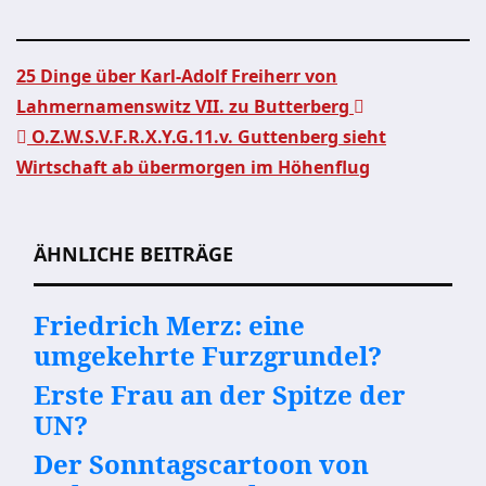
25 Dinge über Karl-Adolf Freiherr von
Lahmernamenswitz VII. zu Butterberg
Beitragsnavigation
O.Z.W.S.V.F.R.X.Y.G.11.v. Guttenberg sieht
Wirtschaft ab übermorgen im Höhenflug
ÄHNLICHE BEITRÄGE
Friedrich Merz: eine
umgekehrte Furzgrundel?
Erste Frau an der Spitze der
UN?
Der Sonntagscartoon von