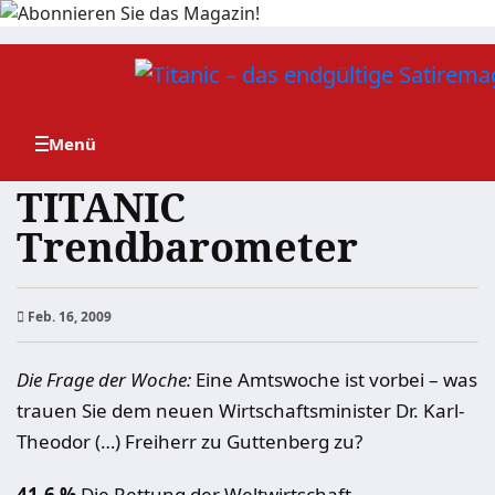
Zum
Inhalt
springen
TITANIC
Trendbarometer
Feb. 16, 2009
Die Frage der Woche:
Eine Amtswoche ist vorbei – was
trauen Sie dem neuen Wirtschaftsminister Dr. Karl-
Theodor (…) Freiherr zu Guttenberg zu?
41,6 %
Die Rettung der Weltwirtschaft,