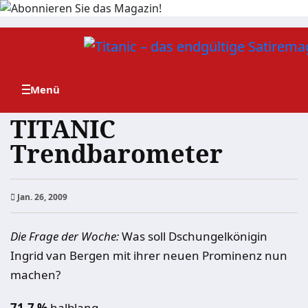
Zum
Inhalt
springen
TITANIC
Trendbarometer
Jan. 26, 2009
Die Frage der Woche:
Was soll Dschungelkönigin
Ingrid van Bergen mit ihrer neuen Prominenz nun
machen?
71,7 %
halblang