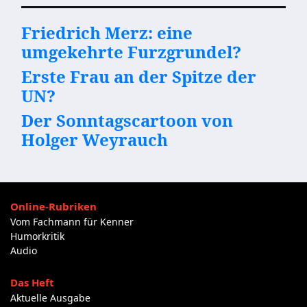
Friedrich Merz: eine
umgekehrte Furzgrundel?
Erste Frau an der Spitze der
UN?
Der Sonntagscartoon von
Holger Weyrauch
Online-Rubriken
Vom Fachmann für Kenner
Humorkritik
Audio
Das Heft
Aktuelle Ausgabe