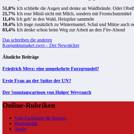
51,8%
Ich schließe die Augen und denke an Waldbrände. Oder Obst
21,7%
Ich esse Müsli nicht mit Milch, sondern mit Frostschutzmittel
11,4%
Ich geh’ in den Wald, Heizpilze sammeln
10,4%
Ich trage zusätzlich zu Wintermantel, Schal und Mütze auch 
03,4%
Ich denke schon beim Weg zur Arbeit an den
Fire
-Abend
Beitragsnavigation
Das schreiben die anderen
Konjunkturpaket zwei – Der Newsticker
Ähnliche Beiträge
Friedrich Merz: eine umgekehrte Furzgrundel?
Erste Frau an der Spitze der UN?
Der Sonntagscartoon von Holger Weyrauch
Online-Rubriken
Vom Fachmann für Kenner
Humorkritik
Audio