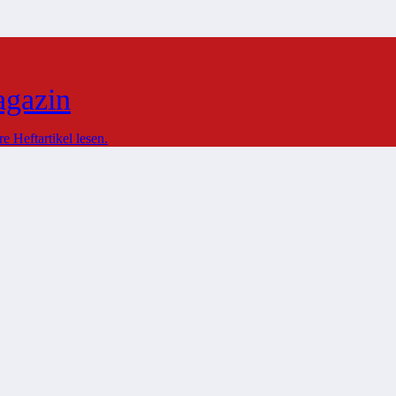
agazin
 Heftartikel lesen.