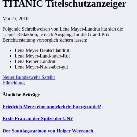
TITANIC Titelschutzanzeiger
Mai 25, 2010
Folgende Schreibweisen von Lena Mayer-Landrut hat sich die
Titanic-Redaktion, je nach Ausgang, für die Grand-Prix-
Berichterstattung vorsorglich sichern lassen:
Lena Meyer-Deutschlandrut
Lena Meyer-Land-unter-Rut
Lena Reiher-Landrut
Lena Meyer-Nu-is-aber-gut
Beitragsnavigation
Neuer Bundeswehr-Satellit
Eilmeldung
Ähnliche Beiträge
Friedrich Merz: eine umgekehrte Furzgrundel?
Erste Frau an der Spitze der UN?
Der Sonntagscartoon von Holger Weyrauch