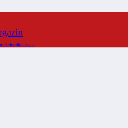
agazin
 Heftartikel lesen.