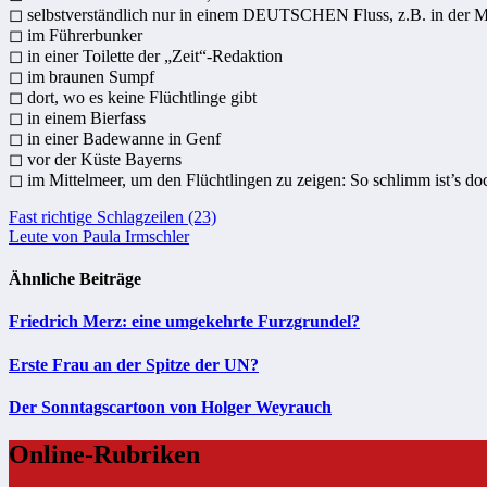
◻ selbstverständlich nur in einem DEUTSCHEN Fluss, z.B. in der 
◻ im Führerbunker
◻ in einer Toilette der „Zeit“-Redaktion
◻ im braunen Sumpf
◻ dort, wo es keine Flüchtlinge gibt
◻ in einem Bierfass
◻ in einer Badewanne in Genf
◻ vor der Küste Bayerns
◻ im Mittelmeer, um den Flüchtlingen zu zeigen: So schlimm ist’s doc
Beitragsnavigation
Fast richtige Schlagzeilen (23)
Leute von Paula Irmschler
Ähnliche Beiträge
Friedrich Merz: eine umgekehrte Furzgrundel?
Erste Frau an der Spitze der UN?
Der Sonntagscartoon von Holger Weyrauch
Online-Rubriken