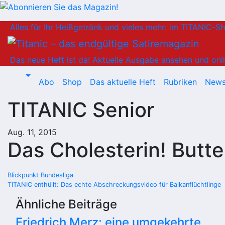
Zum
Alles für Ihr Heißgetränk und vieles mehr: im TITANIC-S
Inhalt
springen
Das neue Heft ist da!
Aktuelle Ausgabe ansehen und onli
Abo
Shop
Das aktuelle Heft
Rubriken
News
TITANIC Senior
Aug. 11, 2015
Das Cholesterin! Butter
Beitragsnavigation
Blickpunkt Bundesliga
TITANIC enthüllt: Das echte Abschreckungsvideo für Balkanflüchtlinge
Ähnliche Beiträge
Friedrich Merz: eine umgekehrte