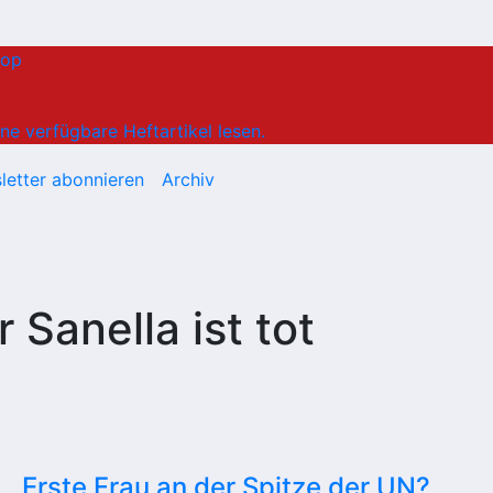
hop
ne verfügbare Heftartikel lesen.
letter abonnieren
Archiv
 Sanella ist tot
Erste Frau an der Spitze der UN?