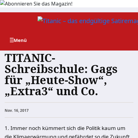
Zum
Inhalt
springen
TITANIC-
Schreibschule: Gags
für „Heute-Show“,
„Extra3“ und Co.
Nov. 16, 2017
1. Immer noch kümmert sich die Politik kaum um
die Klimaerwärmung und gefährdet so die Zukunft