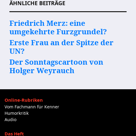
ÄHNLICHE BEITRÄGE
Friedrich Merz: eine
umgekehrte Furzgrundel?
Erste Frau an der Spitze der
UN?
Der Sonntagscartoon von
Holger Weyrauch
Online-Rubriken
Vom Fachmann für Kenner
Humorkritik
Audio
Das Heft