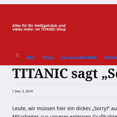
Zum
Inhalt
springen
Alles für Ihr Heißgetränk und
vieles mehr: im TITANIC-Shop
Abo
Shop
Das aktuelle Heft
Rubri
TITANIC sagt „S
Dez. 5, 2019
Leute, wir müssen hier ein dickes „Sorry!“ a
Mitarbeiter aus unserer externen Grafikabte