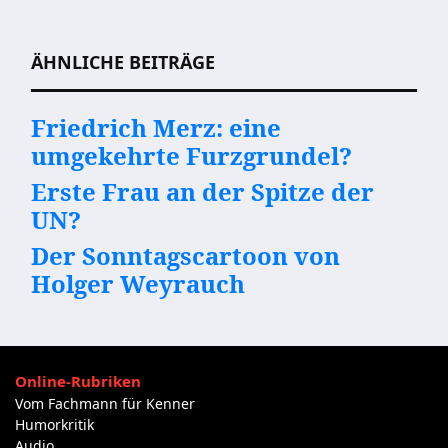
ÄHNLICHE BEITRÄGE
Friedrich Merz: eine
umgekehrte Furzgrundel?
Erste Frau an der Spitze der
UN?
Der Sonntagscartoon von
Holger Weyrauch
Online-Rubriken
Vom Fachmann für Kenner
Humorkritik
Audio