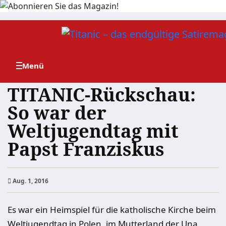
Zum
Inhalt
springen
TITANIC-Rückschau:
So war der
Weltjugendtag mit
Papst Franziskus
Aug. 1, 2016
Es war ein Heimspiel für die katholische Kirche beim
Weltjugendtag in Polen, im Mutterland der Una