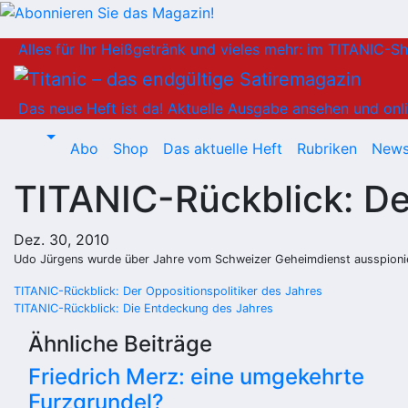
Zum
Alles für Ihr Heißgetränk und vieles mehr: im TITANIC-S
Inhalt
springen
Das neue Heft ist da!
Aktuelle Ausgabe ansehen und onli
Abo
Shop
Das aktuelle Heft
Rubriken
News
TITANIC-Rückblick: D
Dez. 30, 2010
Udo Jürgens wurde über Jahre vom Schweizer Geheimdienst ausspionie
Beitragsnavigation
TITANIC-Rückblick: Der Oppositionspolitiker des Jahres
TITANIC-Rückblick: Die Entdeckung des Jahres
Ähnliche Beiträge
Friedrich Merz: eine umgekehrte
Furzgrundel?