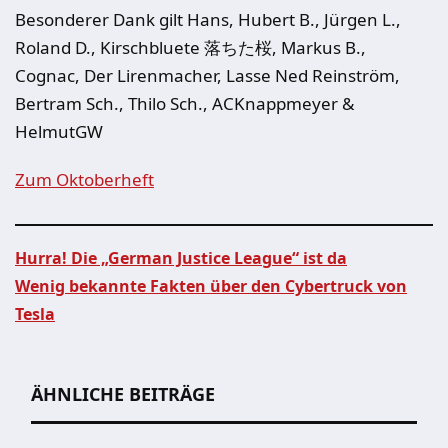
Besonderer Dank gilt Hans, Hubert B., Jürgen L.,
Roland D., Kirschbluete 落ちた桜, Markus B.,
Cognac, Der Lirenmacher, Lasse Ned Reinström,
Bertram Sch., Thilo Sch., ACKnappmeyer &
HelmutGW
Zum Oktoberheft
Hurra! Die „German Justice League“ ist da
Wenig bekannte Fakten über den Cybertruck von
Beitragsnavigation
Tesla
ÄHNLICHE BEITRÄGE