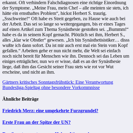
erkannt. Oft verhindern Falschdiagnosen eine richtige Einordnung
der Symptome. „Meine Frau, mein Chef – alle meinten sie stets, ich
hätte ein ernsthaftes Problem“, hickst Herbert S. traurig.
„Ssschweine!“ Oft habe es Streit gegeben, zu Hause wie auch bei
der Arbeit. Das sei so lange so weitergegangen, bis er eines Tages
auf einen Artikel zum Thema Synästhesie gestoßen sei. „Bummm!“
habe es da in seinem Kopf gemacht. Plötzlich sei ihm, Herbert S.,
alles „klar wie Obstler“ gewesen. „Ich bin Synästhetisistiker… disss
wußte ich dann sofort. Da ist mir auch erst mal ein Stein vom Kopf
gefallen.“ Arbeiten gehe er nun nicht mehr, die Welt sei einfach
noch nicht bereit für Menschen wie ihn. Dennoch sei das Leben um
einiges erträglicher, nun wo er wisse, daß es an der Synästhesie
liege, daß ihm das Gesicht seiner Frau stets wie rot vor Wut
erscheine, und nicht an ihm.
Beitragsnavigation
Gärtners kritisches Sonntagsfrühstück: Eine Verantwortung
Bundesliga-Spieltag ohne besondere Vorkommnisse
Ähnliche Beiträge
Friedrich Merz: eine umgekehrte Furzgrundel?
Erste Frau an der Spitze der UN?