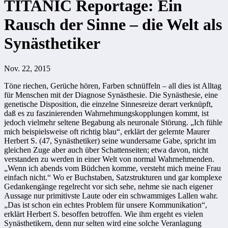
TITANIC Reportage: Ein
Rausch der Sinne – die Welt als
Synästhetiker
Nov. 22, 2015
Töne riechen, Gerüche hören, Farben schnüffeln – all dies ist Alltag
für Menschen mit der Diagnose Synästhesie. Die Synästhesie, eine
genetische Disposition, die einzelne Sinnesreize derart verknüpft,
daß es zu faszinierenden Wahrnehmungskopplungen kommt, ist
jedoch vielmehr seltene Begabung als neuronale Störung. „Ich fühle
mich beispielsweise oft richtig blau“, erklärt der gelernte Maurer
Herbert S. (47, Synästhetiker) seine wundersame Gabe, spricht im
gleichen Zuge aber auch über Schattenseiten; etwa davon, nicht
verstanden zu werden in einer Welt von normal Wahrnehmenden.
„Wenn ich abends vom Büdchen komme, versteht mich meine Frau
einfach nicht.“ Wo er Buchstaben, Satzstrukturen und gar komplexe
Gedankengänge regelrecht vor sich sehe, nehme sie nach eigener
Aussage nur primitivste Laute oder ein schwammiges Lallen wahr.
„Das ist schon ein echtes Problem für unsere Kommunikation“,
erklärt Herbert S.
besoffen
betroffen. Wie ihm ergeht es vielen
Synästhetikern, denn nur selten wird eine solche Veranlagung