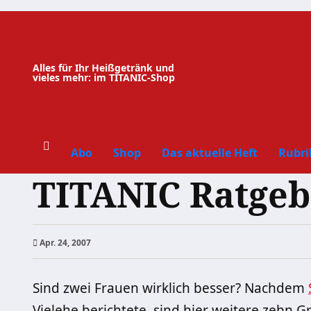
Zum
Inhalt
springen
Alles für Ihr Heißgetränk und
vieles mehr: im TITANIC-Shop
Abo
Shop
Das aktuelle Heft
Rubri
TITANIC Ratgeb
Apr. 24, 2007
Sind zwei Frauen wirklich besser? Nachdem
Vielehe berichtete, sind hier weitere zehn Gr