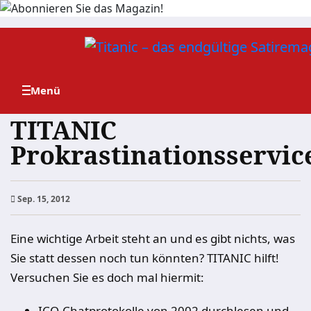
Zum
Inhalt
springen
TITANIC
Prokrastinationsservic
Sep. 15, 2012
Eine wichtige Arbeit steht an und es gibt nichts, was
Sie statt dessen noch tun könnten? TITANIC hilft!
Versuchen Sie es doch mal hiermit:
ICQ-Chatprotokolle von 2002 durchlesen und