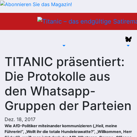
Zum
Inhalt
springen
TITANIC präsentiert:
Die Protokolle aus
den Whatsapp-
Gruppen der Parteien
Dez. 18, 2017
Wie AfD-Politiker miteinander kommunizieren („Heil, meine
Führerin!“, „Wollt ihr die totale Hundekrawatte?“, „Willkommen, Herr