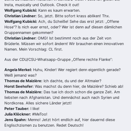
Insta, musically und Outlook. Check it out!
Wolfgang Kubicki:
Kann es kaum erwarten.
Christian Lindner:
So, jetzt. Bitte sofort krass abliken! Thx.
Wolfgang Kubicki:
Ach, du Scheiße! Sehe das erst jetzt: „Offene
Hose“? Is nich euer ernst, oder? Wer ist denn auf diesen dämlichen
Gruppennamen gekommen?
Christian Lindner:
OMG! Ist bestimmt noch aus der Zeit von
Brüderle. Müssen wir sofort ändern! Wir brauchen einen innovativen
Namen. Mein Vorschlag: CL first.
Aus der CDU/CSU-Whatsapp-Gruppe „Offene rechte Flanke“:
Angela Merkel:
Huhu, Kinder! Wer regiert denn eigentlich gerade?
Weiß jemand was?
Thomas de Maizière:
Ich dachte, du und der Altmaier?
Horst Seehofer:
Was machst du denn hier, de Maizière? Schieb ab!
Thomas de Maizière:
Das tue ich doch schon die ganze Zeit. Am
liebsten nach Afghanistan. Und demnächst auch nach Syrien und
Nordkorea. Alles sichere Länder jetzt!
Peter Tauber:
I like!
Julia Klöckner:
#MeToo!
Jens Spahn:
Menno! Jetzt hört endlich auf, hier dauernd diese
Englischzismen zu benutzen. Redet Deutsch!