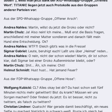
Söder!“), weiß man jetzt dank der AfD-Whatsapp-Gruppe „Offenes
Wort“. TITANIC liegen jetzt auch Protokolle aus den Gruppen
anderer Parteien vor:
Aus der SPD-Whatsapp-Gruppe „Offener Arsch“:
Andrea Nahles:
Martin, willst du jetzt die Groko oder nicht?
Martin Chulz:
Ja! Also nein! Ich meine… Muß erst die Basis fragen,
anschließend mit meiner Mutter sondieren und danach fällt mein
Hund eine Entscheidung. Ok?
Andrea Nahles:
WTF?! Gleich gibt’s was in die Fresse!
Sigmar Gabriel:
Leute, beruhigt euch! Laßt uns über „Heimat“ reden…
Andrea Nahles:
O nein, nicht der schon wieder! Martin, dir ist schon
klar, daß Sigmar bei einer Groko Außenminister bleibt, oder?
Martin Chulz:
Shit… Äh, ich meine: Chit!
Helmut Schmidt:
Hust hust… Hat jemand Feuer?
Aus der FDP-Whatsapp-Gruppe „Offene Hose“:
Wolfgang Kubicki:
CL? Alles okay bei dir? Du hast schon seit fünf
Minuten nichts mehr getwittert! Bist du krank? Müssen wir uns
Sorgen machen? Oder findest du jetzt: Es ist besser, nicht zu
twittern, als falsch zu twittern?
Christian Lindner:
Quatsch! War gerade damit beschäftigt, ein neues
Selfie zu machen! Natürlich in schwarz-weiß. Poste ich gleich bei