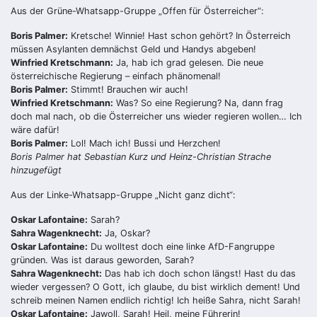
Aus der Grüne-Whatsapp-Gruppe „Offen für Österreicher“:
Boris Palmer:
Kretsche! Winnie! Hast schon gehört? In Österreich
müssen Asylanten demnächst Geld und Handys abgeben!
Winfried Kretschmann:
Ja, hab ich grad gelesen. Die neue
österreichische Regierung – einfach phänomenal!
Boris Palmer:
Stimmt! Brauchen wir auch!
Winfried Kretschmann:
Was? So eine Regierung? Na, dann frag
doch mal nach, ob die Österreicher uns wieder regieren wollen… Ich
wäre dafür!
Boris Palmer:
Lol! Mach ich! Bussi und Herzchen!
Boris Palmer hat Sebastian Kurz und Heinz-Christian Strache
hinzugefügt
Aus der Linke-Whatsapp-Gruppe „Nicht ganz dicht“:
Oskar Lafontaine:
Sarah?
Sahra Wagenknecht:
Ja, Oskar?
Oskar Lafontaine:
Du wolltest doch eine linke AfD-Fangruppe
gründen. Was ist daraus geworden, Sarah?
Sahra Wagenknecht:
Das hab ich doch schon längst! Hast du das
wieder vergessen? O Gott, ich glaube, du bist wirklich dement! Und
schreib meinen Namen endlich richtig! Ich heiße Sahra, nicht Sarah!
Oskar Lafontaine:
Jawoll, Sarah! Heil, meine Führerin!